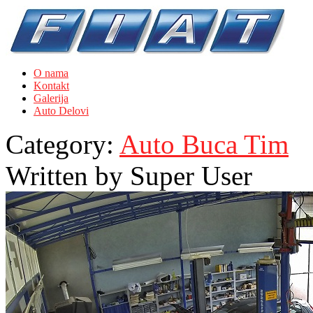
O nama
Kontakt
Galerija
Auto Delovi
Category:
Auto Buca Tim
Written by
Super User