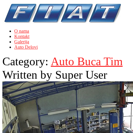
O nama
Kontakt
Galerija
Auto Delovi
Category:
Auto Buca Tim
Written by
Super User