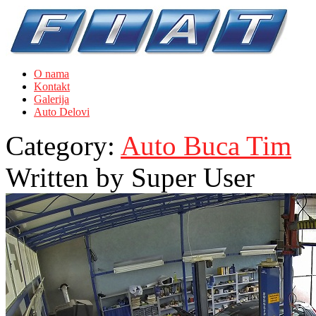
O nama
Kontakt
Galerija
Auto Delovi
Category:
Auto Buca Tim
Written by
Super User