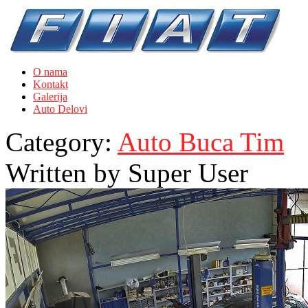
O nama
Kontakt
Galerija
Auto Delovi
Category:
Auto Buca Tim
Written by
Super User