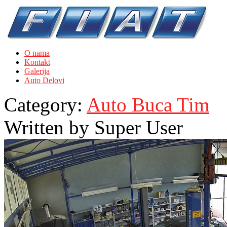
O nama
Kontakt
Galerija
Auto Delovi
Category:
Auto Buca Tim
Written by
Super User