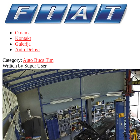
O nama
Kontakt
Galerija
Auto Delovi
Category:
Auto Buca Tim
Written by
Super User