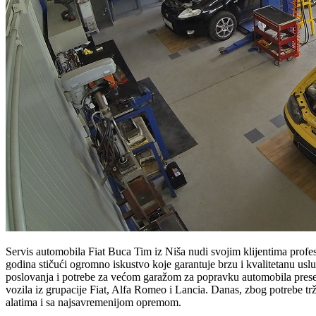
Servis automobila Fiat Buca Tim iz Niša nudi svojim klijentima profe
godina stičući ogromno iskustvo koje garantuje brzu i kvalitetanu uslug
poslovanja i potrebe za većom garažom za popravku automobila preselj
vozila iz grupacije Fiat, Alfa Romeo i Lancia. Danas, zbog potrebe trž
alatima i sa najsavremenijom opremom.