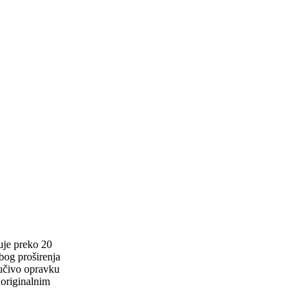
uje preko 20
zbog proširenja
jučivo opravku
 originalnim