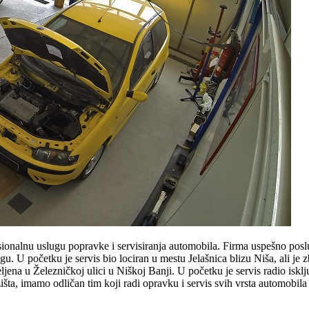
sionalnu uslugu popravke i servisiranja automobila. Firma uspešno posl
u. U početku je servis bio lociran u mestu Jelašnica blizu Niša, ali je 
ena u Železničkoj ulici u Niškoj Banji. U početku je servis radio iskl
išta, imamo odličan tim koji radi opravku i servis svih vrsta automobila