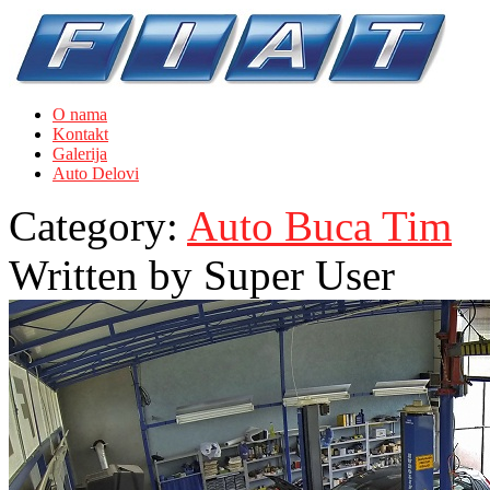
O nama
Kontakt
Galerija
Auto Delovi
Category:
Auto Buca Tim
Written by
Super User