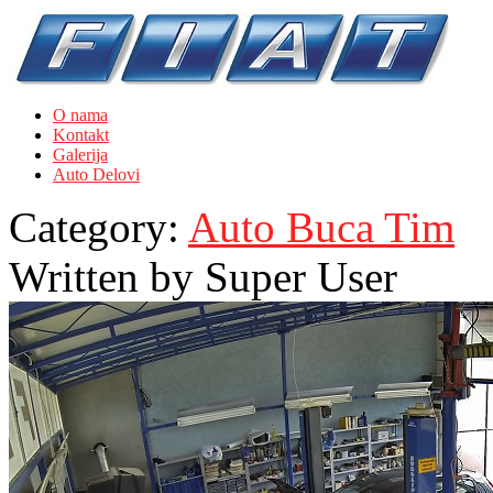
O nama
Kontakt
Galerija
Auto Delovi
Category:
Auto Buca Tim
Written by
Super User