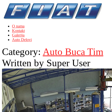
O nama
Kontakt
Galerija
Auto Delovi
Category:
Auto Buca Tim
Written by
Super User