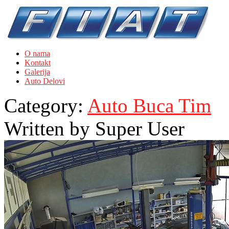
O nama
Kontakt
Galerija
Auto Delovi
Category:
Auto Buca Tim
Written by
Super User