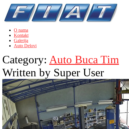
O nama
Kontakt
Galerija
Auto Delovi
Category:
Auto Buca Tim
Written by
Super User