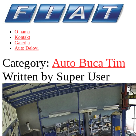
O nama
Kontakt
Galerija
Auto Delovi
Category:
Auto Buca Tim
Written by
Super User