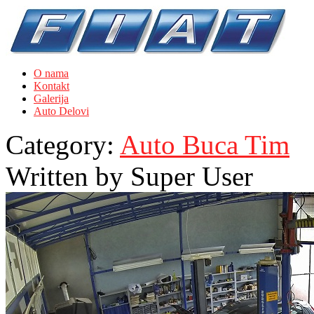
O nama
Kontakt
Galerija
Auto Delovi
Category:
Auto Buca Tim
Written by
Super User