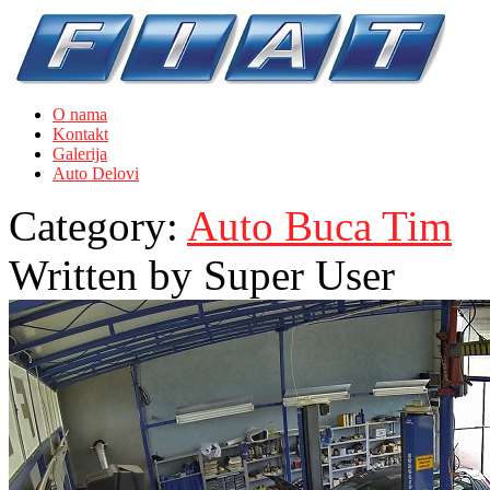
O nama
Kontakt
Galerija
Auto Delovi
Category:
Auto Buca Tim
Written by
Super User