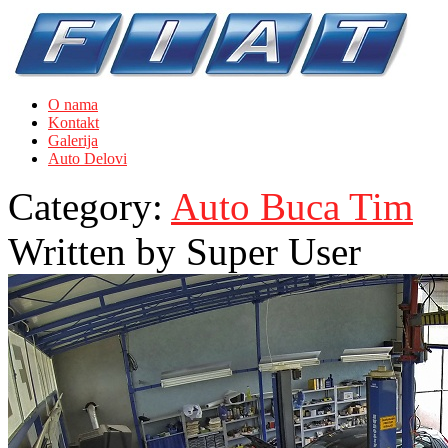
O nama
Kontakt
Galerija
Auto Delovi
Category:
Auto Buca Tim
Written by
Super User