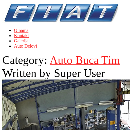
O nama
Kontakt
Galerija
Auto Delovi
Category:
Auto Buca Tim
Written by
Super User