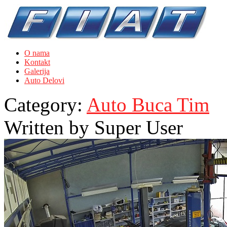
O nama
Kontakt
Galerija
Auto Delovi
Category:
Auto Buca Tim
Written by
Super User