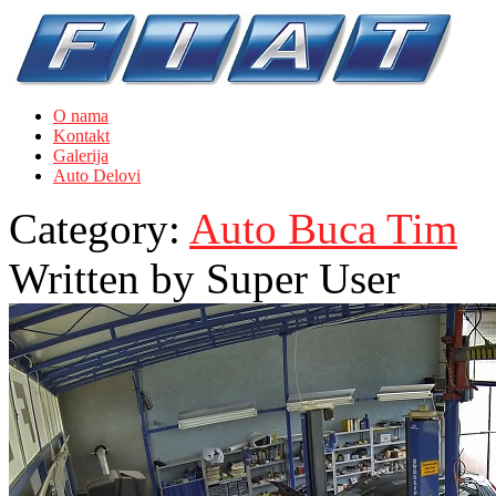
O nama
Kontakt
Galerija
Auto Delovi
Category:
Auto Buca Tim
Written by
Super User