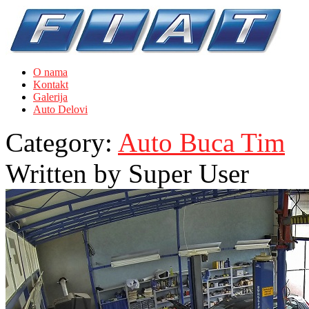
O nama
Kontakt
Galerija
Auto Delovi
Category:
Auto Buca Tim
Written by
Super User