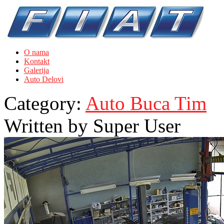
O nama
Kontakt
Galerija
Auto Delovi
Category:
Auto Buca Tim
Written by
Super User