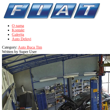
O nama
Kontakt
Galerija
Auto Delovi
Category:
Auto Buca Tim
Written by
Super User