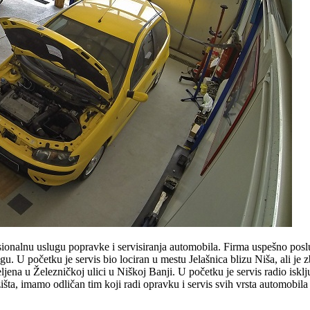
sionalnu uslugu popravke i servisiranja automobila. Firma uspešno posl
u. U početku je servis bio lociran u mestu Jelašnica blizu Niša, ali je 
ena u Železničkoj ulici u Niškoj Banji. U početku je servis radio iskl
išta, imamo odličan tim koji radi opravku i servis svih vrsta automobila