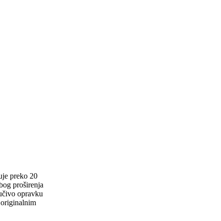
uje preko 20
zbog proširenja
jučivo opravku
 originalnim