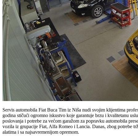
Servis automobila Fiat Buca Tim iz Niša nudi svojim klijentima profe
godina stičući ogromno iskustvo koje garantuje brzu i kvalitetanu uslug
poslovanja i potrebe za većom garažom za popravku automobila preselj
vozila iz grupacije Fiat, Alfa Romeo i Lancia. Danas, zbog potrebe trž
alatima i sa najsavremenijom opremom.