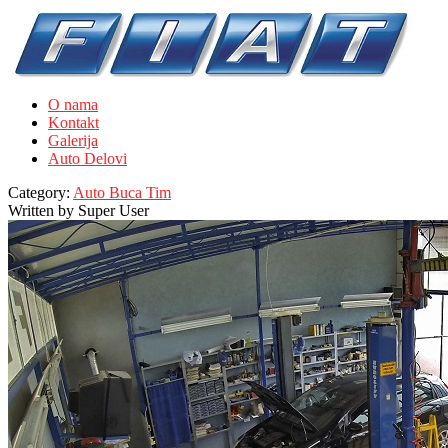
O nama
Kontakt
Galerija
Auto Delovi
Category:
Auto Buca Tim
Written by
Super User