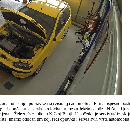
sionalnu uslugu popravke i servisiranja automobila. Firma uspešno posl
u. U početku je servis bio lociran u mestu Jelašnica blizu Niša, ali je 
ena u Železničkoj ulici u Niškoj Banji. U početku je servis radio iskl
išta, imamo odličan tim koji radi opravku i servis svih vrsta automobila