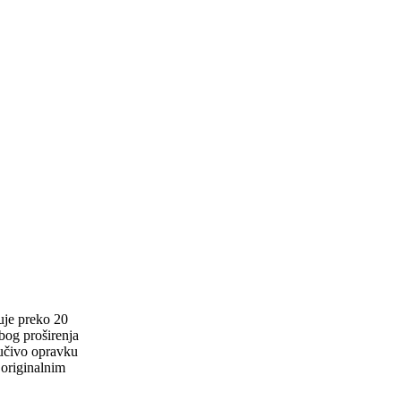
uje preko 20
zbog proširenja
jučivo opravku
 originalnim