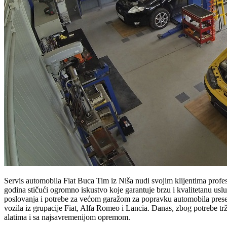
Servis automobila Fiat Buca Tim iz Niša nudi svojim klijentima profe
godina stičući ogromno iskustvo koje garantuje brzu i kvalitetanu uslug
poslovanja i potrebe za većom garažom za popravku automobila preselj
vozila iz grupacije Fiat, Alfa Romeo i Lancia. Danas, zbog potrebe trž
alatima i sa najsavremenijom opremom.