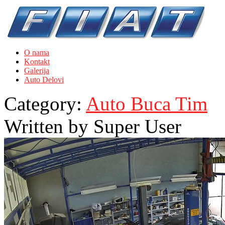
O nama
Kontakt
Galerija
Auto Delovi
Category:
Auto Buca Tim
Written by
Super User