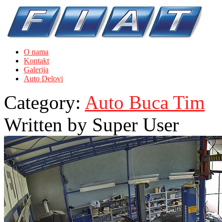
O nama
Kontakt
Galerija
Auto Delovi
Category:
Auto Buca Tim
Written by
Super User