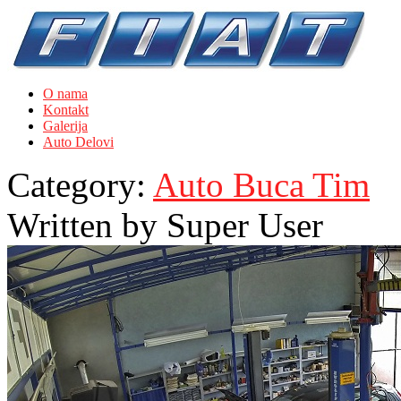
O nama
Kontakt
Galerija
Auto Delovi
Category:
Auto Buca Tim
Written by
Super User