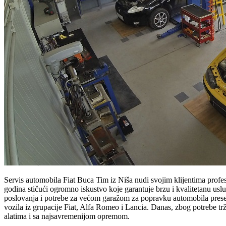
Servis automobila Fiat Buca Tim iz Niša nudi svojim klijentima profe
godina stičući ogromno iskustvo koje garantuje brzu i kvalitetanu uslug
poslovanja i potrebe za većom garažom za popravku automobila preselj
vozila iz grupacije Fiat, Alfa Romeo i Lancia. Danas, zbog potrebe trž
alatima i sa najsavremenijom opremom.