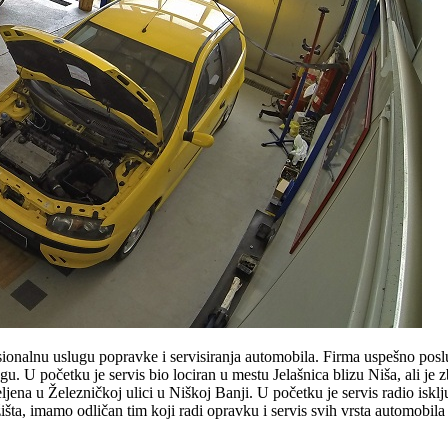
sionalnu uslugu popravke i servisiranja automobila. Firma uspešno posl
u. U početku je servis bio lociran u mestu Jelašnica blizu Niša, ali je 
ena u Železničkoj ulici u Niškoj Banji. U početku je servis radio iskl
išta, imamo odličan tim koji radi opravku i servis svih vrsta automobila