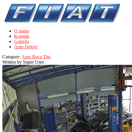
O nama
Kontakt
Galerija
Auto Delovi
Category:
Auto Buca Tim
Written by
Super User