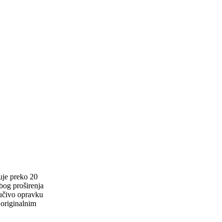
uje preko 20
zbog proširenja
jučivo opravku
 originalnim