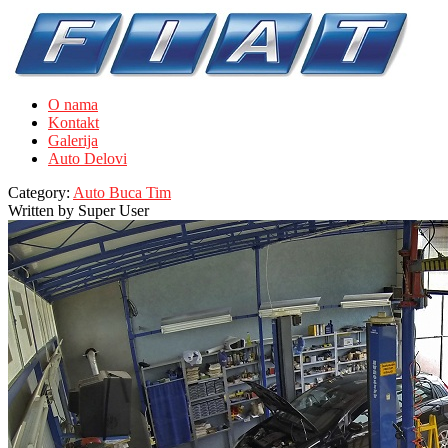
O nama
Kontakt
Galerija
Auto Delovi
Category:
Auto Buca Tim
Written by
Super User