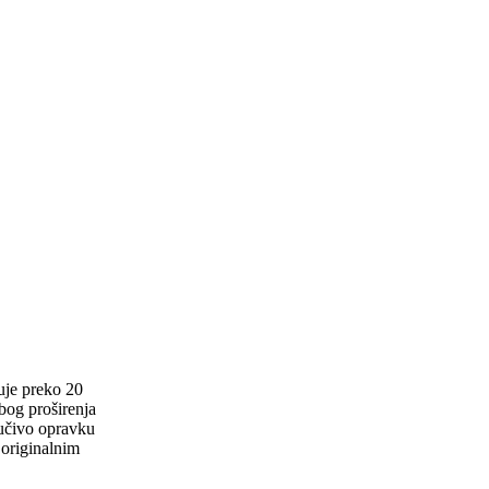
uje preko 20
zbog proširenja
jučivo opravku
 originalnim