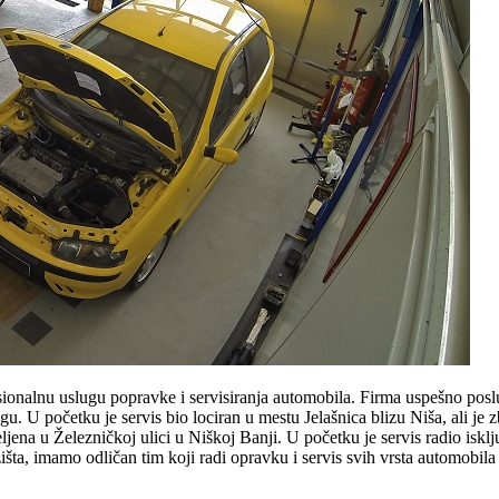
sionalnu uslugu popravke i servisiranja automobila. Firma uspešno posl
u. U početku je servis bio lociran u mestu Jelašnica blizu Niša, ali je 
ena u Železničkoj ulici u Niškoj Banji. U početku je servis radio iskl
išta, imamo odličan tim koji radi opravku i servis svih vrsta automobila