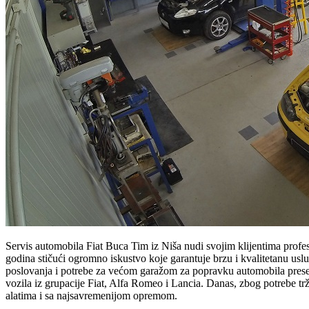
Servis automobila Fiat Buca Tim iz Niša nudi svojim klijentima profe
godina stičući ogromno iskustvo koje garantuje brzu i kvalitetanu uslug
poslovanja i potrebe za većom garažom za popravku automobila preselj
vozila iz grupacije Fiat, Alfa Romeo i Lancia. Danas, zbog potrebe trž
alatima i sa najsavremenijom opremom.