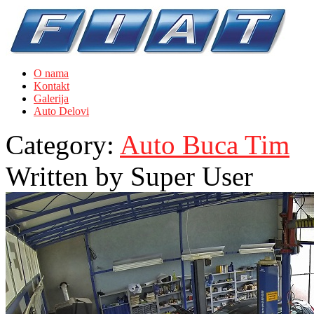
O nama
Kontakt
Galerija
Auto Delovi
Category:
Auto Buca Tim
Written by
Super User