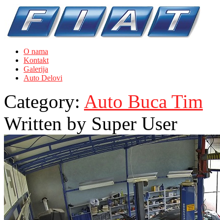
O nama
Kontakt
Galerija
Auto Delovi
Category:
Auto Buca Tim
Written by
Super User