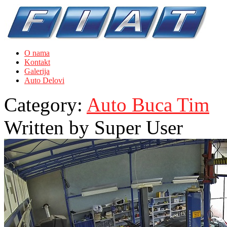
O nama
Kontakt
Galerija
Auto Delovi
Category:
Auto Buca Tim
Written by
Super User