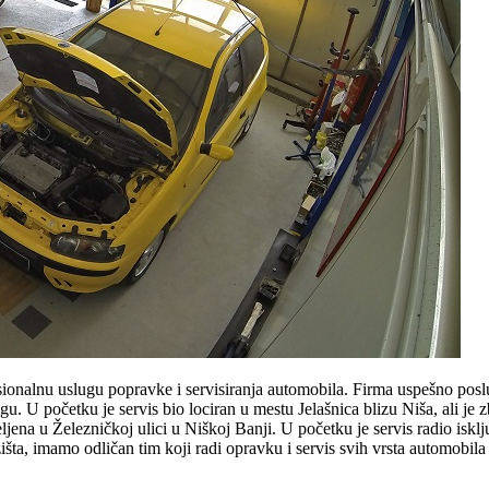
sionalnu uslugu popravke i servisiranja automobila. Firma uspešno posl
u. U početku je servis bio lociran u mestu Jelašnica blizu Niša, ali je 
ena u Železničkoj ulici u Niškoj Banji. U početku je servis radio iskl
išta, imamo odličan tim koji radi opravku i servis svih vrsta automobila