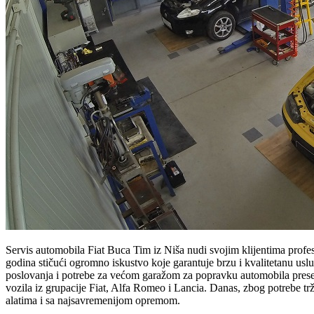
Servis automobila Fiat Buca Tim iz Niša nudi svojim klijentima profe
godina stičući ogromno iskustvo koje garantuje brzu i kvalitetanu uslug
poslovanja i potrebe za većom garažom za popravku automobila preselj
vozila iz grupacije Fiat, Alfa Romeo i Lancia. Danas, zbog potrebe trž
alatima i sa najsavremenijom opremom.