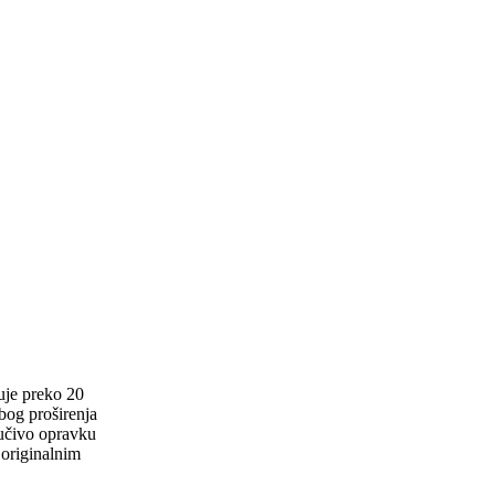
uje preko 20
zbog proširenja
jučivo opravku
 originalnim