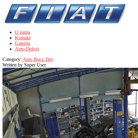
O nama
Kontakt
Galerija
Auto Delovi
Category:
Auto Buca Tim
Written by
Super User