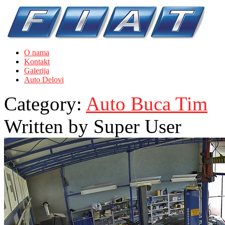
O nama
Kontakt
Galerija
Auto Delovi
Category:
Auto Buca Tim
Written by
Super User